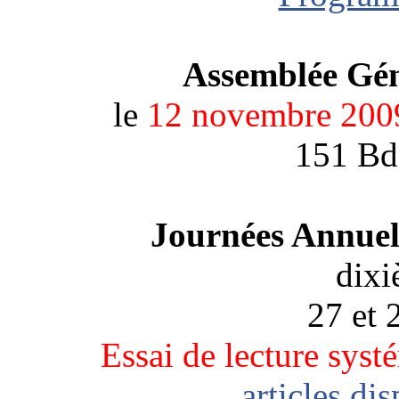
Assemblée Gé
le
12 novembre 200
151 Bd 
Journées Annuel
dixi
27 et 
Essai de lecture syst
articles di